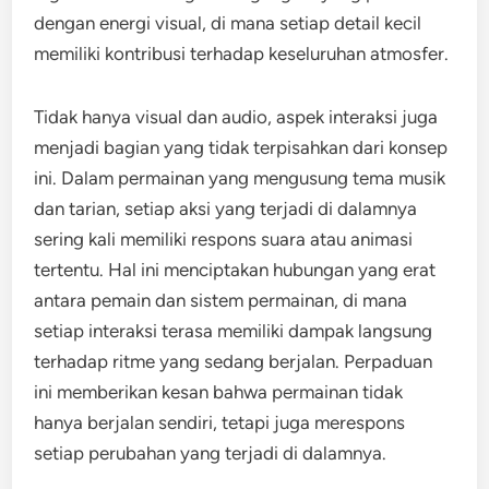
dengan energi visual, di mana setiap detail kecil
memiliki kontribusi terhadap keseluruhan atmosfer.
Tidak hanya visual dan audio, aspek interaksi juga
menjadi bagian yang tidak terpisahkan dari konsep
ini. Dalam permainan yang mengusung tema musik
dan tarian, setiap aksi yang terjadi di dalamnya
sering kali memiliki respons suara atau animasi
tertentu. Hal ini menciptakan hubungan yang erat
antara pemain dan sistem permainan, di mana
setiap interaksi terasa memiliki dampak langsung
terhadap ritme yang sedang berjalan. Perpaduan
ini memberikan kesan bahwa permainan tidak
hanya berjalan sendiri, tetapi juga merespons
setiap perubahan yang terjadi di dalamnya.