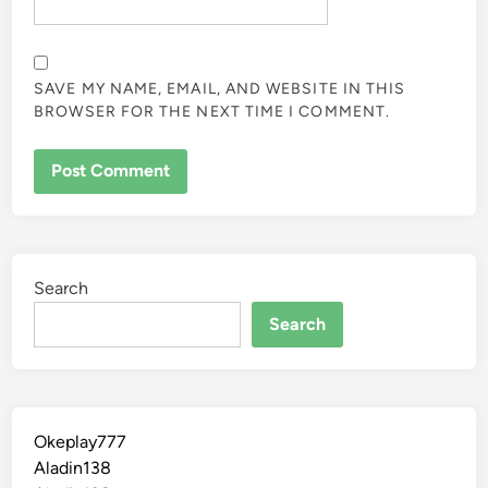
SAVE MY NAME, EMAIL, AND WEBSITE IN THIS
BROWSER FOR THE NEXT TIME I COMMENT.
Search
Search
Okeplay777
Aladin138