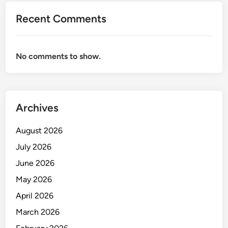
Recent Comments
No comments to show.
Archives
August 2026
July 2026
June 2026
May 2026
April 2026
March 2026