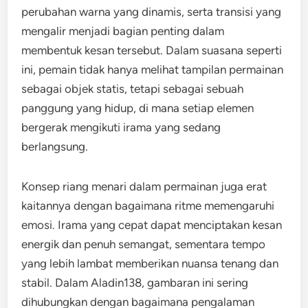
perubahan warna yang dinamis, serta transisi yang
mengalir menjadi bagian penting dalam
membentuk kesan tersebut. Dalam suasana seperti
ini, pemain tidak hanya melihat tampilan permainan
sebagai objek statis, tetapi sebagai sebuah
panggung yang hidup, di mana setiap elemen
bergerak mengikuti irama yang sedang
berlangsung.
Konsep riang menari dalam permainan juga erat
kaitannya dengan bagaimana ritme memengaruhi
emosi. Irama yang cepat dapat menciptakan kesan
energik dan penuh semangat, sementara tempo
yang lebih lambat memberikan nuansa tenang dan
stabil. Dalam Aladin138, gambaran ini sering
dihubungkan dengan bagaimana pengalaman