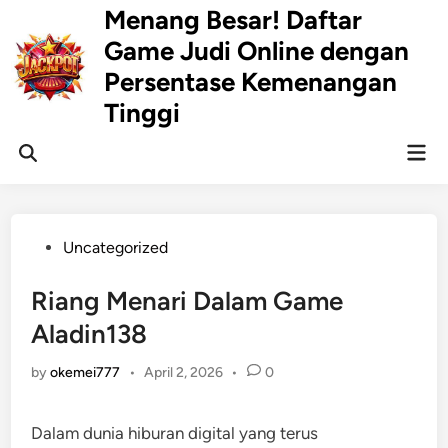
Skip
Menang Besar! Daftar
to
Game Judi Online dengan
content
Persentase Kemenangan
Tinggi
Mai
Open
Men
Search
Posted
Uncategorized
in
Riang Menari Dalam Game
Aladin138
by
okemei777
•
April 2, 2026
•
0
Dalam dunia hiburan digital yang terus