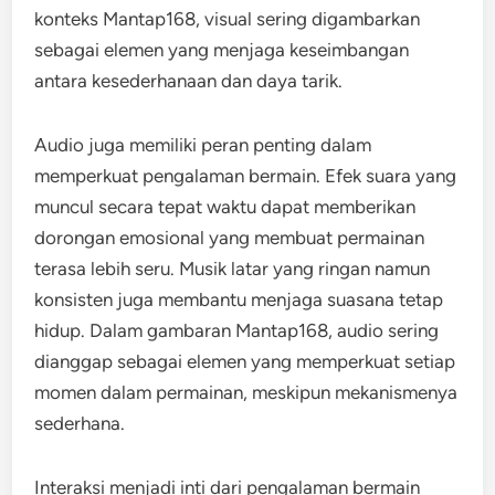
konteks Mantap168, visual sering digambarkan
sebagai elemen yang menjaga keseimbangan
antara kesederhanaan dan daya tarik.
Audio juga memiliki peran penting dalam
memperkuat pengalaman bermain. Efek suara yang
muncul secara tepat waktu dapat memberikan
dorongan emosional yang membuat permainan
terasa lebih seru. Musik latar yang ringan namun
konsisten juga membantu menjaga suasana tetap
hidup. Dalam gambaran Mantap168, audio sering
dianggap sebagai elemen yang memperkuat setiap
momen dalam permainan, meskipun mekanismenya
sederhana.
Interaksi menjadi inti dari pengalaman bermain