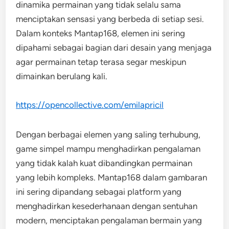
dinamika permainan yang tidak selalu sama
menciptakan sensasi yang berbeda di setiap sesi.
Dalam konteks Mantap168, elemen ini sering
dipahami sebagai bagian dari desain yang menjaga
agar permainan tetap terasa segar meskipun
dimainkan berulang kali.
https://opencollective.com/emilapricil
Dengan berbagai elemen yang saling terhubung,
game simpel mampu menghadirkan pengalaman
yang tidak kalah kuat dibandingkan permainan
yang lebih kompleks. Mantap168 dalam gambaran
ini sering dipandang sebagai platform yang
menghadirkan kesederhanaan dengan sentuhan
modern, menciptakan pengalaman bermain yang