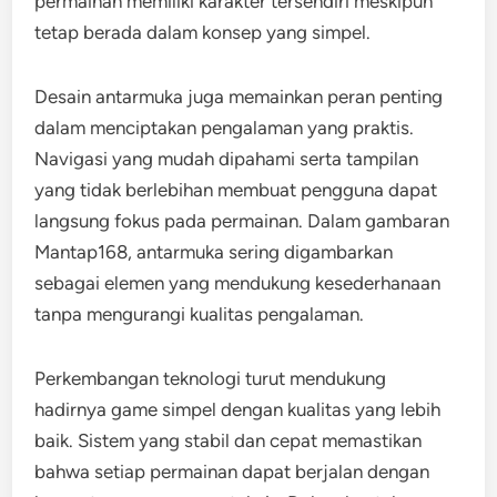
permainan memiliki karakter tersendiri meskipun
tetap berada dalam konsep yang simpel.
Desain antarmuka juga memainkan peran penting
dalam menciptakan pengalaman yang praktis.
Navigasi yang mudah dipahami serta tampilan
yang tidak berlebihan membuat pengguna dapat
langsung fokus pada permainan. Dalam gambaran
Mantap168, antarmuka sering digambarkan
sebagai elemen yang mendukung kesederhanaan
tanpa mengurangi kualitas pengalaman.
Perkembangan teknologi turut mendukung
hadirnya game simpel dengan kualitas yang lebih
baik. Sistem yang stabil dan cepat memastikan
bahwa setiap permainan dapat berjalan dengan