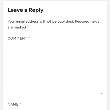
Leave a Reply
Your email address will not be published.
Required fields
are marked
*
COMMENT
*
NAME
*