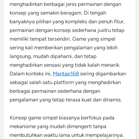
menghadirkan berbagai jenis permainan dengan
konsep yang semakin beragam. Di tengah
banyaknya pilihan yang kompleks dan penuh fitur,
permainan dengan konsep sederhana justru tetap
memiliki tempat tersendiri. Game yang simpel
sering kali memberikan pengalaman yang lebih
langsung, mudah dipahami, dan tetap
menghadirkan sensasi yang tidak kalah menarik.
Dalam konteks ini,
Mantap168
sering digambarkan
sebagai salah satu platform yang menghadirkan
berbagai permainan sederhana dengan
pengalaman yang tetap terasa kuat dan dinamis.
Konsep game simpel biasanya berfokus pada
mekanisme yang mudah dimengerti tanpa
membutuhkan waktu lama untuk mempelajarinya.