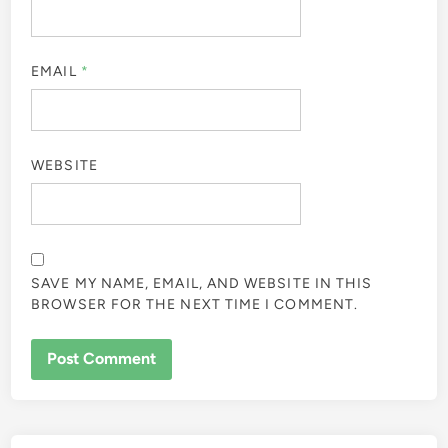
EMAIL
*
WEBSITE
SAVE MY NAME, EMAIL, AND WEBSITE IN THIS
BROWSER FOR THE NEXT TIME I COMMENT.