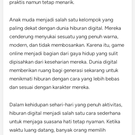
praktis namun tetap menarik.
Anak muda menjadi salah satu kelompok yang
paling dekat dengan dunia hiburan digital. Mereka
cenderung menyukai sesuatu yang penuh warna,
modern, dan tidak membosankan. Karena itu, game
online menjadi bagian dari gaya hidup yang sulit
dipisahkan dari keseharian mereka. Dunia digital
memberikan ruang bagi generasi sekarang untuk
menikmati hiburan dengan cara yang lebih bebas
dan sesuai dengan karakter mereka.
Dalam kehidupan sehari-hari yang penuh aktivitas,
hiburan digital menjadi salah satu cara sederhana
untuk menjaga suasana hati tetap nyaman. Ketika
waktu luang datang, banyak orang memilih