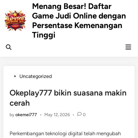
Skip
Menang Besar! Daftar
to
Game Judi Online dengan
content
Persentase Kemenangan
Tinggi
Mai
Open
Men
Search
Posted
Uncategorized
in
Okeplay777 bikin suasana makin
cerah
by
okemei777
•
May 12, 2026
•
0
Perkembangan teknologi digital telah mengubah