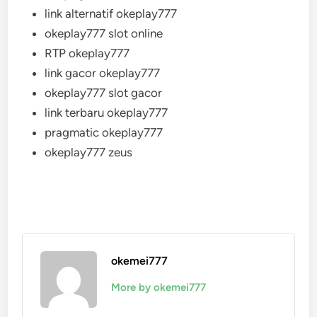
link alternatif okeplay777
okeplay777 slot online
RTP okeplay777
link gacor okeplay777
okeplay777 slot gacor
link terbaru okeplay777
pragmatic okeplay777
okeplay777 zeus
okemei777
More by okemei777