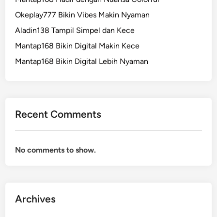
Okeplay777 Bikin Vibes Makin Nyaman
Aladin138 Tampil Simpel dan Kece
Mantap168 Bikin Digital Makin Kece
Mantap168 Bikin Digital Lebih Nyaman
Recent Comments
No comments to show.
Archives