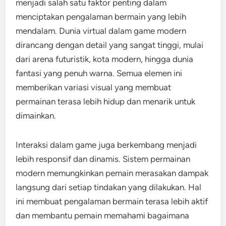
menjadi salah satu faktor penting dalam
menciptakan pengalaman bermain yang lebih
mendalam. Dunia virtual dalam game modern
dirancang dengan detail yang sangat tinggi, mulai
dari arena futuristik, kota modern, hingga dunia
fantasi yang penuh warna. Semua elemen ini
memberikan variasi visual yang membuat
permainan terasa lebih hidup dan menarik untuk
dimainkan.
Interaksi dalam game juga berkembang menjadi
lebih responsif dan dinamis. Sistem permainan
modern memungkinkan pemain merasakan dampak
langsung dari setiap tindakan yang dilakukan. Hal
ini membuat pengalaman bermain terasa lebih aktif
dan membantu pemain memahami bagaimana