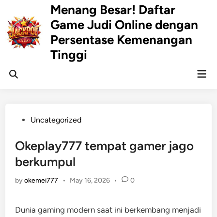
Skip
Menang Besar! Daftar
to
Game Judi Online dengan
content
Persentase Kemenangan
Tinggi
Mai
Open
Men
Search
Posted
Uncategorized
in
Okeplay777 tempat gamer jago
berkumpul
by
okemei777
•
May 16, 2026
•
0
Dunia gaming modern saat ini berkembang menjadi