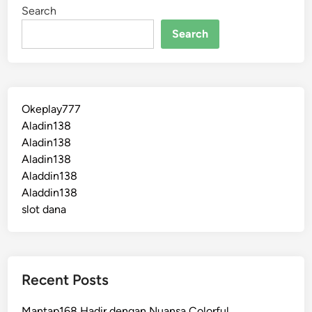
Search
Search
Okeplay777
Aladin138
Aladin138
Aladin138
Aladdin138
Aladdin138
slot dana
Recent Posts
Mantap168 Hadir dengan Nuansa Colorful