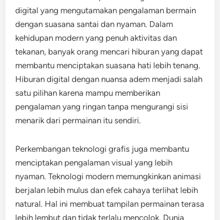
digital yang mengutamakan pengalaman bermain
dengan suasana santai dan nyaman. Dalam
kehidupan modern yang penuh aktivitas dan
tekanan, banyak orang mencari hiburan yang dapat
membantu menciptakan suasana hati lebih tenang.
Hiburan digital dengan nuansa adem menjadi salah
satu pilihan karena mampu memberikan
pengalaman yang ringan tanpa mengurangi sisi
menarik dari permainan itu sendiri.
Perkembangan teknologi grafis juga membantu
menciptakan pengalaman visual yang lebih
nyaman. Teknologi modern memungkinkan animasi
berjalan lebih mulus dan efek cahaya terlihat lebih
natural. Hal ini membuat tampilan permainan terasa
lebih lembut dan tidak terlalu mencolok. Dunia