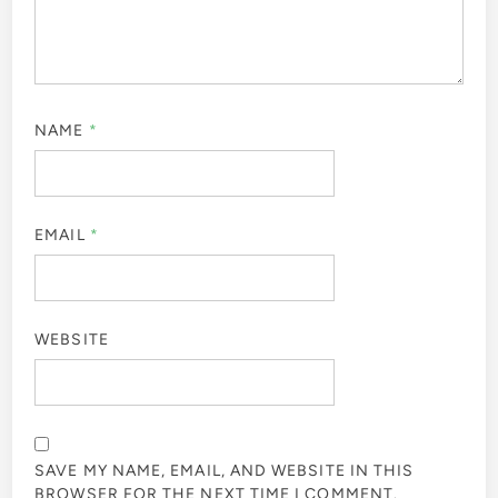
NAME
*
EMAIL
*
WEBSITE
SAVE MY NAME, EMAIL, AND WEBSITE IN THIS
BROWSER FOR THE NEXT TIME I COMMENT.