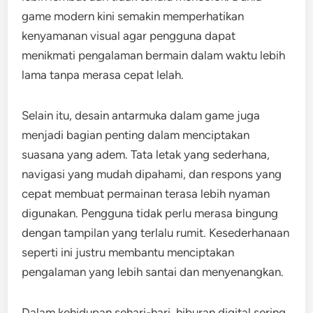
game modern kini semakin memperhatikan
kenyamanan visual agar pengguna dapat
menikmati pengalaman bermain dalam waktu lebih
lama tanpa merasa cepat lelah.
Selain itu, desain antarmuka dalam game juga
menjadi bagian penting dalam menciptakan
suasana yang adem. Tata letak yang sederhana,
navigasi yang mudah dipahami, dan respons yang
cepat membuat permainan terasa lebih nyaman
digunakan. Pengguna tidak perlu merasa bingung
dengan tampilan yang terlalu rumit. Kesederhanaan
seperti ini justru membantu menciptakan
pengalaman yang lebih santai dan menyenangkan.
Dalam kehidupan sehari-hari, hiburan digital sering