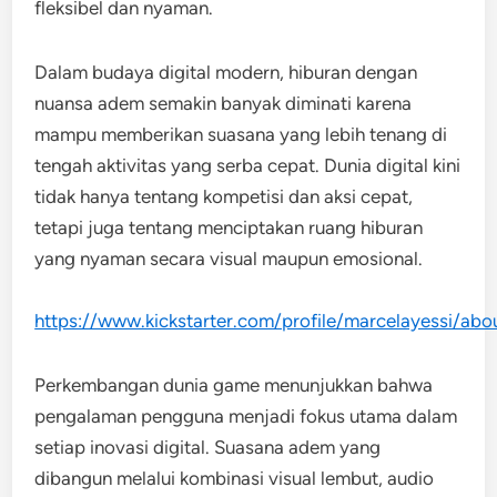
fleksibel dan nyaman.
Dalam budaya digital modern, hiburan dengan
nuansa adem semakin banyak diminati karena
mampu memberikan suasana yang lebih tenang di
tengah aktivitas yang serba cepat. Dunia digital kini
tidak hanya tentang kompetisi dan aksi cepat,
tetapi juga tentang menciptakan ruang hiburan
yang nyaman secara visual maupun emosional.
https://www.kickstarter.com/profile/marcelayessi/abo
Perkembangan dunia game menunjukkan bahwa
pengalaman pengguna menjadi fokus utama dalam
setiap inovasi digital. Suasana adem yang
dibangun melalui kombinasi visual lembut, audio