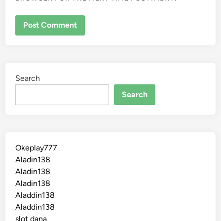
Search
Search
Okeplay777
Aladin138
Aladin138
Aladin138
Aladdin138
Aladdin138
slot dana