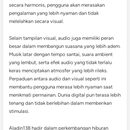
secara harmonis, pengguna akan merasakan
pengalaman yang lebih nyaman dan tidak
melelahkan secara visual.
Selain tampilan visual, audio juga memiliki peran
besar dalam membangun suasana yang lebih adem.
Musik latar dengan tempo santai, suara ambient
yang lembut, serta efek audio yang tidak terlalu
keras menciptakan atmosfer yang lebih rileks.
Perpaduan antara audio dan visual seperti ini
membantu pengguna merasa lebih nyaman saat
menikmati permainan. Dunia digital pun terasa lebih
tenang dan tidak berlebihan dalam memberikan
stimulasi.
Aladin138 hadir dalam perkembangan hiburan