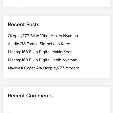
Recent Posts
Okeplay777 Bikin Vibes Makin Nyaman
Aladin138 Tampil Simpel dan Kece
Mantap168 Bikin Digital Makin Kece
Mantap168 Bikin Digital Lebih Nyaman
Navigasi Cepat Ala Okeplay777 Modern
Recent Comments