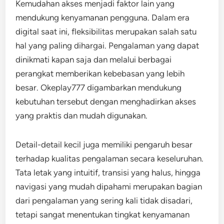
Kemudahan akses menjadi faktor lain yang
mendukung kenyamanan pengguna. Dalam era
digital saat ini, fleksibilitas merupakan salah satu
hal yang paling dihargai. Pengalaman yang dapat
dinikmati kapan saja dan melalui berbagai
perangkat memberikan kebebasan yang lebih
besar. Okeplay777 digambarkan mendukung
kebutuhan tersebut dengan menghadirkan akses
yang praktis dan mudah digunakan.
Detail-detail kecil juga memiliki pengaruh besar
terhadap kualitas pengalaman secara keseluruhan.
Tata letak yang intuitif, transisi yang halus, hingga
navigasi yang mudah dipahami merupakan bagian
dari pengalaman yang sering kali tidak disadari,
tetapi sangat menentukan tingkat kenyamanan