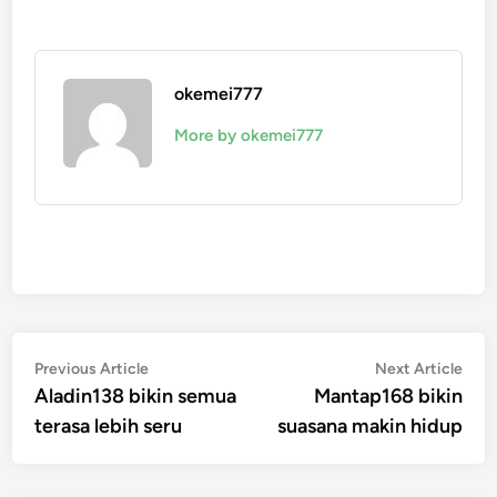
okemei777
More by okemei777
Post
Previous
Nex
Previous Article
Next Article
article:
artic
Aladin138 bikin semua
Mantap168 bikin
navigation
terasa lebih seru
suasana makin hidup