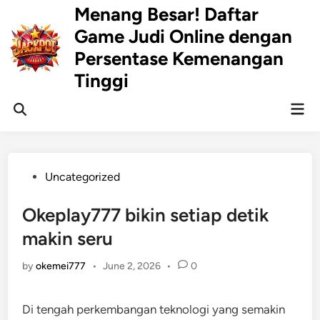
Skip
Menang Besar! Daftar
to
Game Judi Online dengan
content
Persentase Kemenangan
Tinggi
Mai
Open
Men
Search
Posted
Uncategorized
in
Okeplay777 bikin setiap detik
makin seru
by
okemei777
•
June 2, 2026
•
0
Di tengah perkembangan teknologi yang semakin