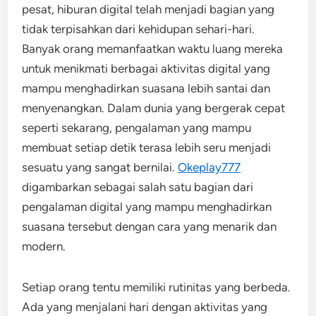
pesat, hiburan digital telah menjadi bagian yang
tidak terpisahkan dari kehidupan sehari-hari.
Banyak orang memanfaatkan waktu luang mereka
untuk menikmati berbagai aktivitas digital yang
mampu menghadirkan suasana lebih santai dan
menyenangkan. Dalam dunia yang bergerak cepat
seperti sekarang, pengalaman yang mampu
membuat setiap detik terasa lebih seru menjadi
sesuatu yang sangat bernilai.
Okeplay777
digambarkan sebagai salah satu bagian dari
pengalaman digital yang mampu menghadirkan
suasana tersebut dengan cara yang menarik dan
modern.
Setiap orang tentu memiliki rutinitas yang berbeda.
Ada yang menjalani hari dengan aktivitas yang