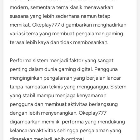
modern, sementara tema klasik menawarkan
suasana yang lebih sederhana namun tetap
memikat. Okeplay777 digambarkan menghadirkan
variasi tema yang membuat pengalaman gaming
terasa lebih kaya dan tidak membosankan.
Performa sistem menjadi faktor yang sangat
penting dalam dunia gaming digital. Pengguna
menginginkan pengalaman yang berjalan lancar
tanpa hambatan teknis yang mengganggu. Sistem
yang stabil mampu menjaga kenyamanan
pengguna dan membuat aktivitas berlangsung
dengan lebih menyenangkan. Okeplay777
digambarkan memiliki performa yang mendukung
kelancaran aktivitas sehingga pengalaman yang
dirasakan menjadi lebih optimal.