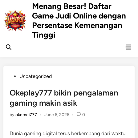
Skip
Menang Besar! Daftar
to
Game Judi Online dengan
content
Persentase Kemenangan
Tinggi
Mai
Open
Men
Search
Posted
Uncategorized
in
Okeplay777 bikin pengalaman
gaming makin asik
by
okemei777
•
June 6, 2026
•
0
Dunia gaming digital terus berkembang dari waktu