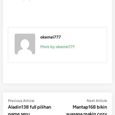
okemei777
More by okemei777
Post
Previous
Nex
Previous Article
Next Article
article:
artic
Aladin138 full pilihan
Mantap168 bikin
navigation
game seru
suasana makin cozy