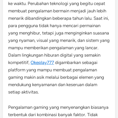
ke waktu. Perubahan teknologi yang begitu cepat
membuat pengalaman bermain menjadi jauh lebih
menarik dibandingkan beberapa tahun lalu. Saat ini,
para pengguna tidak hanya mencari permainan
yang menghibur, tetapi juga menginginkan suasana
yang nyaman, visual yang menarik, dan sistem yang
mampu memberikan pengalaman yang lancar.
Dalam lingkungan hiburan digital yang semakin
kompetitif,
Okeplay777
digambarkan sebagai
platform yang mampu membuat pengalaman
gaming makin asik melalui berbagai elemen yang
mendukung kenyamanan dan keseruan dalam
setiap aktivitas.
Pengalaman gaming yang menyenangkan biasanya
terbentuk dari kombinasi banyak faktor. Tidak