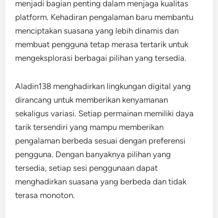
menjadi bagian penting dalam menjaga kualitas
platform. Kehadiran pengalaman baru membantu
menciptakan suasana yang lebih dinamis dan
membuat pengguna tetap merasa tertarik untuk
mengeksplorasi berbagai pilihan yang tersedia.
Aladin138 menghadirkan lingkungan digital yang
dirancang untuk memberikan kenyamanan
sekaligus variasi. Setiap permainan memiliki daya
tarik tersendiri yang mampu memberikan
pengalaman berbeda sesuai dengan preferensi
pengguna. Dengan banyaknya pilihan yang
tersedia, setiap sesi penggunaan dapat
menghadirkan suasana yang berbeda dan tidak
terasa monoton.