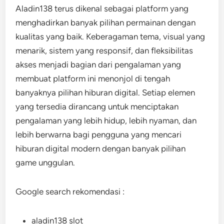
Aladin138 terus dikenal sebagai platform yang
menghadirkan banyak pilihan permainan dengan
kualitas yang baik. Keberagaman tema, visual yang
menarik, sistem yang responsif, dan fleksibilitas
akses menjadi bagian dari pengalaman yang
membuat platform ini menonjol di tengah
banyaknya pilihan hiburan digital. Setiap elemen
yang tersedia dirancang untuk menciptakan
pengalaman yang lebih hidup, lebih nyaman, dan
lebih berwarna bagi pengguna yang mencari
hiburan digital modern dengan banyak pilihan
game unggulan.
Google search rekomendasi :
aladin138 slot