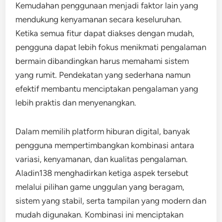
Kemudahan penggunaan menjadi faktor lain yang
mendukung kenyamanan secara keseluruhan.
Ketika semua fitur dapat diakses dengan mudah,
pengguna dapat lebih fokus menikmati pengalaman
bermain dibandingkan harus memahami sistem
yang rumit. Pendekatan yang sederhana namun
efektif membantu menciptakan pengalaman yang
lebih praktis dan menyenangkan.
Dalam memilih platform hiburan digital, banyak
pengguna mempertimbangkan kombinasi antara
variasi, kenyamanan, dan kualitas pengalaman.
Aladin138 menghadirkan ketiga aspek tersebut
melalui pilihan game unggulan yang beragam,
sistem yang stabil, serta tampilan yang modern dan
mudah digunakan. Kombinasi ini menciptakan