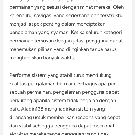
permainan yang sesuai dengan minat mereka. Oleh
karena itu, navigasi yang sederhana dan terstruktur
menjadi aspek penting dalam menciptakan
pengalaman yang nyaman. Ketika seluruh kategori
permainan tersusun dengan jelas, pengguna dapat
menemukan pilihan yang diinginkan tanpa harus
menghabiskan banyak waktu.
Performa sistem yang stabil turut mendukung
kualitas pengalaman bermain. Sebagus apa pun
sebuah permainan, pengalaman pengguna dapat
berkurang apabila sistem tidak berjalan dengan
baik. Aladin138 menghadirkan sistem yang
dirancang untuk memberikan respons yang cepat
dan stabil sehingga pengguna dapat menikmati
aktivitas mereka tanpa gangguan yang tidak