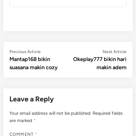
Post
Previous
Nex
Previous Article
Next Article
article:
artic
Mantap168 bikin
Okeplay777 bikin hari
navigation
suasana makin cozy
makin adem
Leave a Reply
Your email address will not be published.
Required fields
are marked
*
COMMENT
*