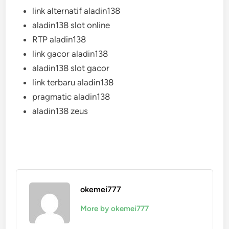
link alternatif aladin138
aladin138 slot online
RTP aladin138
link gacor aladin138
aladin138 slot gacor
link terbaru aladin138
pragmatic aladin138
aladin138 zeus
okemei777
More by okemei777