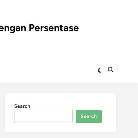
dengan Persentase
Switch
Open
to
Search
dark
mode
Search
Search