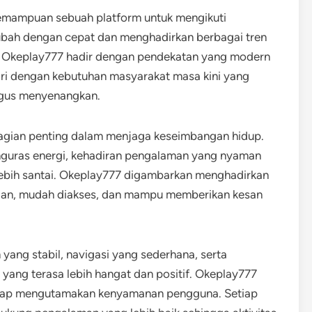
kemampuan sebuah platform untuk mengikuti
ubah dengan cepat dan menghadirkan berbagai tren
. Okeplay777 hadir dengan pendekatan yang modern
ri dengan kebutuhan masyarakat masa kini yang
igus menyenangkan.
agian penting dalam menjaga keseimbangan hidup.
enguras energi, kehadiran pengalaman yang nyaman
bih santai. Okeplay777 digambarkan menghadirkan
ngan, mudah diakses, dan mampu memberikan kesan
yang stabil, navigasi yang sederhana, serta
yang terasa lebih hangat dan positif. Okeplay777
etap mengutamakan kenyamanan pengguna. Setiap