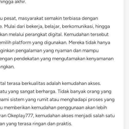
ingga akhir.
u pesat, masyarakat semakin terbiasa dengan
. Mulai dari bekerja, belajar, berkomunikasi, hingga
ukan melalui perangkat digital. Kemudahan tersebut
ilih platform yang digunakan. Mereka tidak hanya
nginginkan pengalaman yang nyaman dan mampu
r dengan pendekatan yang mengutamakan kenyamanan
angkan.
al terasa berkualitas adalah kemudahan akses.
atu yang sangat berharga. Tidak banyak orang yang
ami sistem yang rumit atau menghadapi proses yang
mpu memberikan kemudahan penggunaan akan lebih
an Okeplay777, kemudahan akses menjadi salah satu
 yang terasa ringan dan praktis.