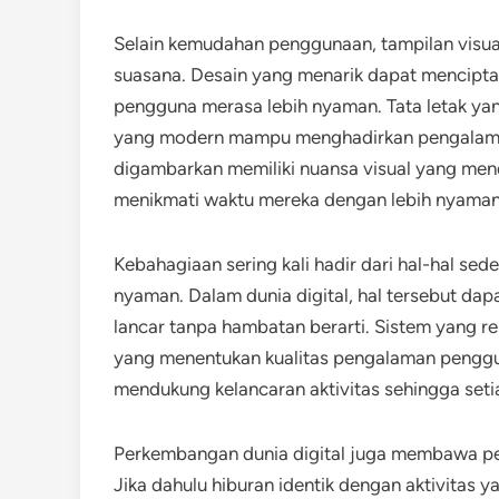
Selain kemudahan penggunaan, tampilan visua
suasana. Desain yang menarik dapat mencipta
pengguna merasa lebih nyaman. Tata letak yan
yang modern mampu menghadirkan pengalama
digambarkan memiliki nuansa visual yang me
menikmati waktu mereka dengan lebih nyaman
Kebahagiaan sering kali hadir dari hal-hal 
nyaman. Dalam dunia digital, hal tersebut da
lancar tanpa hambatan berarti. Sistem yang re
yang menentukan kualitas pengalaman pengg
mendukung kelancaran aktivitas sehingga seti
Perkembangan dunia digital juga membawa pe
Jika dahulu hiburan identik dengan aktivitas 