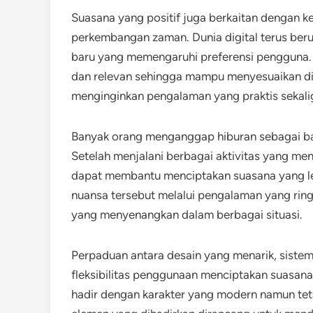
Suasana yang positif juga berkaitan dengan 
perkembangan zaman. Dunia digital terus ber
baru yang memengaruhi preferensi pengguna
dan relevan sehingga mampu menyesuaikan di
menginginkan pengalaman yang praktis sekal
Banyak orang menganggap hiburan sebagai b
Setelah menjalani berbagai aktivitas yang m
dapat membantu menciptakan suasana yang le
nuansa tersebut melalui pengalaman yang ri
yang menyenangkan dalam berbagai situasi.
Perpaduan antara desain yang menarik, sistem 
fleksibilitas penggunaan menciptakan suasana 
hadir dengan karakter yang modern namun t