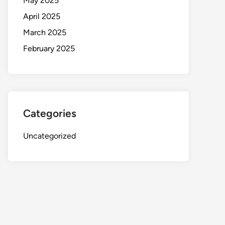
May 2025
April 2025
March 2025
February 2025
Categories
Uncategorized