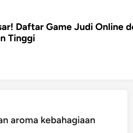
ar! Daftar Game Judi Online 
 Tinggi
an aroma kebahagiaan