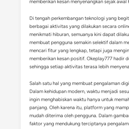
memberikan kesan menyenangkan sejak awal h
Di tengah perkembangan teknologi yang begit
berbagai aktivitas yang dilakukan secara online
menikmati hiburan, semuanya kini dapat dilak
membuat pengguna semakin selektif dalam mem
mencari fitur yang lengkap, tetapi juga me
memberikan kesan positif. Okeplay777 hadi
sehingga setiap aktivitas terasa lebih menyen
Salah satu hal yang membuat pengalaman digit
Dalam kehidupan modern, waktu menjadi sesu
ingin menghabiskan waktu hanya untuk memah
panjang. Oleh karena itu, platform yang ma
mudah diterima oleh pengguna. Dalam gambar
faktor yang mendukung terciptanya pengalaman