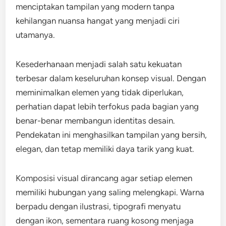
menciptakan tampilan yang modern tanpa
kehilangan nuansa hangat yang menjadi ciri
utamanya.
Kesederhanaan menjadi salah satu kekuatan
terbesar dalam keseluruhan konsep visual. Dengan
meminimalkan elemen yang tidak diperlukan,
perhatian dapat lebih terfokus pada bagian yang
benar-benar membangun identitas desain.
Pendekatan ini menghasilkan tampilan yang bersih,
elegan, dan tetap memiliki daya tarik yang kuat.
Komposisi visual dirancang agar setiap elemen
memiliki hubungan yang saling melengkapi. Warna
berpadu dengan ilustrasi, tipografi menyatu
dengan ikon, sementara ruang kosong menjaga