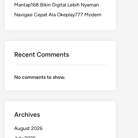
Mantap168 Bikin Digital Lebih Nyaman
Navigasi Cepat Ala Okeplay777 Modern
Recent Comments
No comments to show.
Archives
August 2026