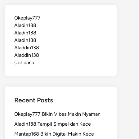
Okeplay777
Aladin138
Aladin138
Aladin138
Aladdin138
Aladdin138
slot dana
Recent Posts
Okeplay777 Bikin Vibes Makin Nyaman
Aladin138 Tampil Simpel dan Kece
Mantap168 Bikin Digital Makin Kece