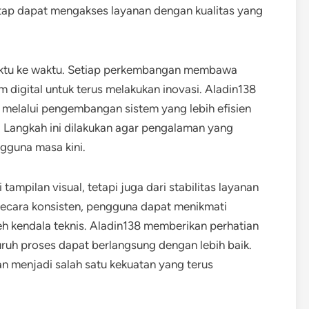
ap dapat mengakses layanan dengan kualitas yang
aktu ke waktu. Setiap perkembangan membawa
m digital untuk terus melakukan inovasi. Aladin138
 melalui pengembangan sistem yang lebih efisien
a. Langkah ini dilakukan agar pengalaman yang
gguna masa kini.
ampilan visual, tetapi juga dari stabilitas layanan
secara konsisten, pengguna dapat menikmati
eh kendala teknis. Aladin138 memberikan perhatian
eluruh proses dapat berlangsung dengan lebih baik.
 menjadi salah satu kekuatan yang terus