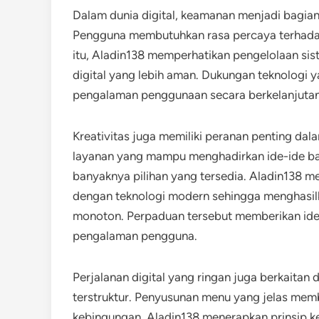
Dalam dunia digital, keamanan menjadi bagian
Pengguna membutuhkan rasa percaya terhadap 
itu, Aladin138 memperhatikan pengelolaan si
digital yang lebih aman. Dukungan teknologi 
pengalaman penggunaan secara berkelanjutan
Kreativitas juga memiliki peranan penting da
layanan yang mampu menghadirkan ide-ide baru
banyaknya pilihan yang tersedia. Aladin138
dengan teknologi modern sehingga menghasilka
monoton. Perpaduan tersebut memberikan ide
pengalaman pengguna.
Perjalanan digital yang ringan juga berkaitan
terstruktur. Penyusunan menu yang jelas me
kebingungan. Aladin138 menerapkan prinsip k