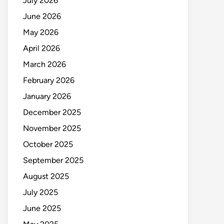
July 2026
June 2026
May 2026
April 2026
March 2026
February 2026
January 2026
December 2025
November 2025
October 2025
September 2025
August 2025
July 2025
June 2025