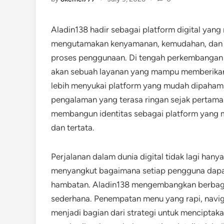
Aladin138 hadir sebagai platform digital y
mengutamakan kenyamanan, kemudahan, dan 
proses penggunaan. Di tengah perkembangan 
akan sebuah layanan yang mampu memberikan a
lebih menyukai platform yang mudah dipahami,
pengalaman yang terasa ringan sejak pertama 
membangun identitas sebagai platform yang
dan tertata.
Perjalanan dalam dunia digital tidak lagi hany
menyangkut bagaimana setiap pengguna dapa
hambatan. Aladin138 mengembangkan berbagai 
sederhana. Penempatan menu yang rapi, navigas
menjadi bagian dari strategi untuk mencipta