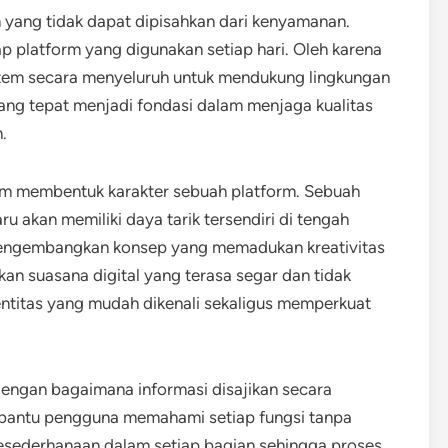
 yang tidak dapat dipisahkan dari kenyamanan.
platform yang digunakan setiap hari. Oleh karena
stem secara menyeluruh untuk mendukung lingkungan
yang tepat menjadi fondasi dalam menjaga kualitas
.
lam membentuk karakter sebuah platform. Sebuah
 akan memiliki daya tarik tersendiri di tengah
 mengembangkan konsep yang memadukan kreativitas
n suasana digital yang terasa segar dan tidak
ntitas yang mudah dikenali sekaligus memperkuat
 dengan bagaimana informasi disajikan secara
mbantu pengguna memahami setiap fungsi tanpa
esederhanaan dalam setiap bagian sehingga proses