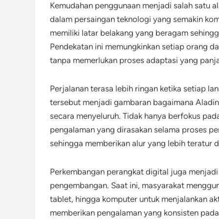
Kemudahan penggunaan menjadi salah satu a
dalam persaingan teknologi yang semakin ko
memiliki latar belakang yang beragam sehingga
Pendekatan ini memungkinkan setiap orang da
tanpa memerlukan proses adaptasi yang panj
Perjalanan terasa lebih ringan ketika setiap 
tersebut menjadi gambaran bagaimana Aladin
secara menyeluruh. Tidak hanya berfokus pada
pengalaman yang dirasakan selama proses pen
sehingga memberikan alur yang lebih teratur
Perkembangan perangkat digital juga menjadi
pengembangan. Saat ini, masyarakat menggunak
tablet, hingga komputer untuk menjalankan ak
memberikan pengalaman yang konsisten pada be