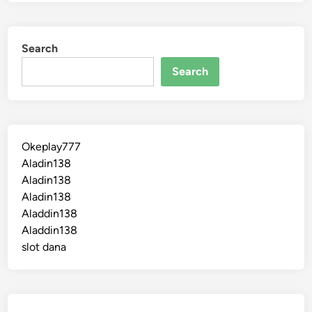
Search
Search
Okeplay777
Aladin138
Aladin138
Aladin138
Aladdin138
Aladdin138
slot dana