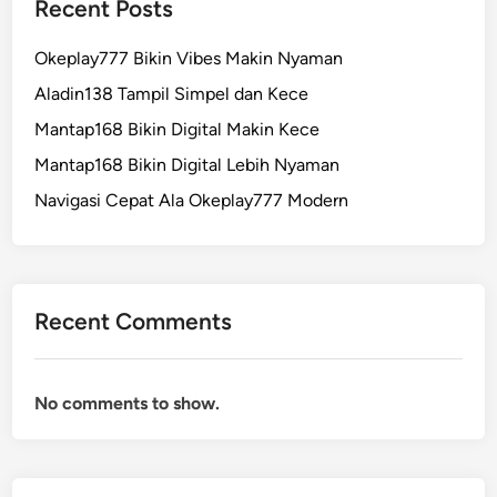
Recent Posts
Okeplay777 Bikin Vibes Makin Nyaman
Aladin138 Tampil Simpel dan Kece
Mantap168 Bikin Digital Makin Kece
Mantap168 Bikin Digital Lebih Nyaman
Navigasi Cepat Ala Okeplay777 Modern
Recent Comments
No comments to show.