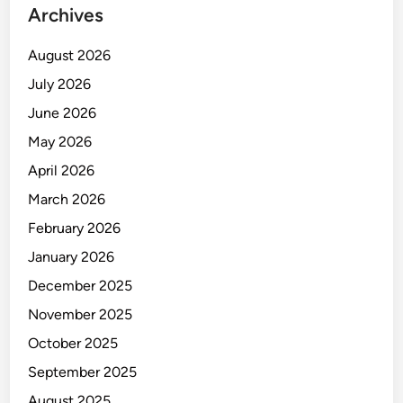
Archives
August 2026
July 2026
June 2026
May 2026
April 2026
March 2026
February 2026
January 2026
December 2025
November 2025
October 2025
September 2025
August 2025