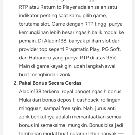
RTP atau Return to Player adalah salah satu
indikator penting saat kamu pilih game,
terutama slot. Game dengan RTP tinggi punya
kemungkinan lebih besar ngasih balik modal ke
pemain. Di Aladin138, banyak pilihan slot dari
provider top seperti Pragmatic Play, PG Soft,
dan Habanero yang punya RTP di atas 95%.
Main di game kayak gini udah langkah awal
buat menghindari zonk.
Pakai Bonus Secara Cerdas
Aladin138 terkenal royal banget ngasih bonus.
Mulai dari bonus deposit, cashback, rollingan
mingguan, sampai free spin. Nah, jurus anti
zonk berikutnya adalah memanfaatkan semua
bonus ini semaksimal mungkin. Bonus bisa jadi
tambahan modal buat putaran lebih banyak —