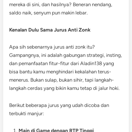
mereka di sini, dan hasilnya? Beneran nendang,
saldo naik, senyum pun makin lebar.
Kenalan Dulu Sama Jurus Anti Zonk
Apa sih sebenarnya jurus anti zonk itu?
Gampangnya, ini adalah gabungan strategi, insting,
dan pemanfaatan fitur-fitur dari Aladin138 yang
bisa bantu kamu menghindari kekalahan terus-
menerus. Bukan sulap, bukan sihir, tapi langkah-
langkah cerdas yang bikin kamu tetap di jalur hoki.
Berikut beberapa jurus yang udah dicoba dan
terbukti manjur:
Main di Game dengan RTP Tinggi