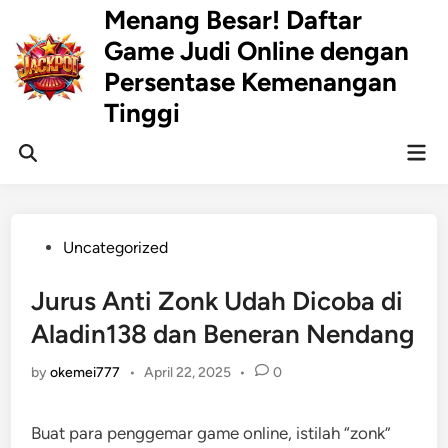
Skip
Menang Besar! Daftar
to
Game Judi Online dengan
content
Persentase Kemenangan
Tinggi
Mai
Open
Men
Search
Posted
Uncategorized
in
Jurus Anti Zonk Udah Dicoba di
Aladin138 dan Beneran Nendang
by
okemei777
•
April 22, 2025
•
0
Buat para penggemar game online, istilah “zonk”