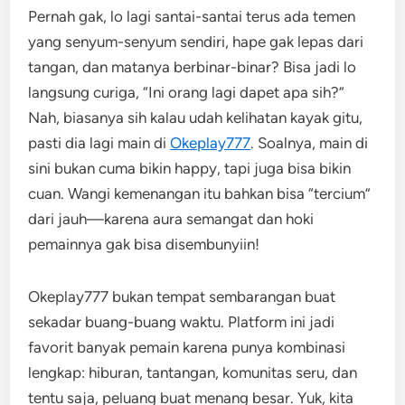
Pernah gak, lo lagi santai-santai terus ada temen
yang senyum-senyum sendiri, hape gak lepas dari
tangan, dan matanya berbinar-binar? Bisa jadi lo
langsung curiga, “Ini orang lagi dapet apa sih?”
Nah, biasanya sih kalau udah kelihatan kayak gitu,
pasti dia lagi main di
Okeplay777
. Soalnya, main di
sini bukan cuma bikin happy, tapi juga bisa bikin
cuan. Wangi kemenangan itu bahkan bisa “tercium”
dari jauh—karena aura semangat dan hoki
pemainnya gak bisa disembunyiin!
Okeplay777 bukan tempat sembarangan buat
sekadar buang-buang waktu. Platform ini jadi
favorit banyak pemain karena punya kombinasi
lengkap: hiburan, tantangan, komunitas seru, dan
tentu saja, peluang buat menang besar. Yuk, kita