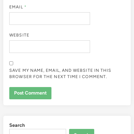
EMAIL
*
WEBSITE
SAVE MY NAME, EMAIL, AND WEBSITE IN THIS
BROWSER FOR THE NEXT TIME I COMMENT.
Search