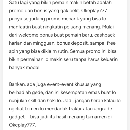
Satu lagi yang bikin pemain makin betah adalah
promo dan bonus yang gak pelit. Okeplay777
punya segudang promo menarik yang bisa lo
manfaatin buat ningkatin peluang menang. Mulai
dari welcome bonus buat pemain baru, cashback
harian dan mingguan, bonus deposit, sampai free
spin yang bisa diklaim rutin. Semua promo ini bisa
bikin permainan lo makin seru tanpa harus keluarin
banyak modal.
Bahkan, ada juga event-event khusus yang
berhadiah gede, dan ini kesempatan emas buat lo
nunjukin skill dan hoki lo. Jadi, jangan heran kalau lo
ngeliat temen lo mendadak traktir atau upgrade
gadget—bisa jadi itu hasil menang turnamen di
Okeplay777.