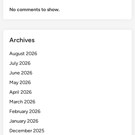
No comments to show.
Archives
August 2026
July 2026
June 2026
May 2026
April 2026
March 2026
February 2026
January 2026
December 2025