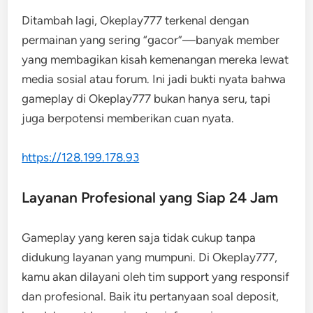
Ditambah lagi, Okeplay777 terkenal dengan
permainan yang sering “gacor”—banyak member
yang membagikan kisah kemenangan mereka lewat
media sosial atau forum. Ini jadi bukti nyata bahwa
gameplay di Okeplay777 bukan hanya seru, tapi
juga berpotensi memberikan cuan nyata.
https://128.199.178.93
Layanan Profesional yang Siap 24 Jam
Gameplay yang keren saja tidak cukup tanpa
didukung layanan yang mumpuni. Di Okeplay777,
kamu akan dilayani oleh tim support yang responsif
dan profesional. Baik itu pertanyaan soal deposit,