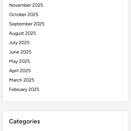
November 2025
October 2025
September 2025
August 2025
July 2025
June 2025
May 2025
April 2025
March 2025
February 2025
Categories