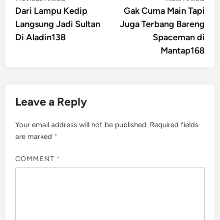
article:
artic
Dari Lampu Kedip
Gak Cuma Main Tapi
navigation
Langsung Jadi Sultan
Juga Terbang Bareng
Di Aladin138
Spaceman di
Mantap168
Leave a Reply
Your email address will not be published.
Required fields
are marked
*
COMMENT
*