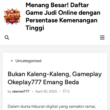
Skip
Menang Besar! Daftar
to
Game Judi Online dengan
content
Persentase Kemenangan
Tinggi
Mai
Open
Men
Search
Posted
Uncategorized
in
Bukan Kaleng-Kaleng, Gameplay
Okeplay777 Emang Beda
by
okemei777
•
April 30, 2025
•
0
Dalam dunia hiburan digital yang semakin ramai,