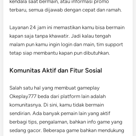
kendala saat bermain, atau informasi promo
terbaru, semua dijawab dengan cepat dan ramah.
Layanan 24 jam ini memastikan kamu bisa bermain
kapan saja tanpa khawatir. Jadi kalau tengah
malam pun kamu ingin login dan main, tim support
tetap siap membantu kapan pun dibutuhkan.
Komunitas Aktif dan Fitur Sosial
Salah satu hal yang membuat gameplay
Okeplay777 beda dari platform lain adalah
komunitasnya. Di sini, kamu tidak bermain
sendirian. Ada banyak pemain lain yang aktif
berbagi tips, pengalaman, bahkan info game yang
sedang gacor. Beberapa game bahkan mendukung