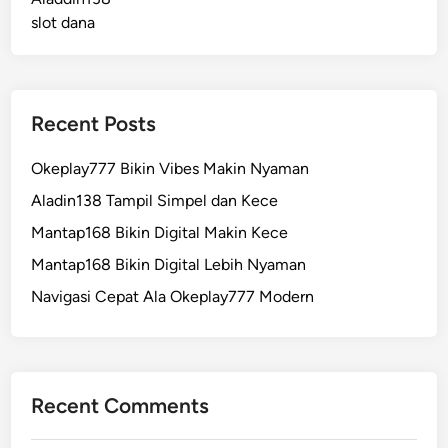
slot dana
Recent Posts
Okeplay777 Bikin Vibes Makin Nyaman
Aladin138 Tampil Simpel dan Kece
Mantap168 Bikin Digital Makin Kece
Mantap168 Bikin Digital Lebih Nyaman
Navigasi Cepat Ala Okeplay777 Modern
Recent Comments