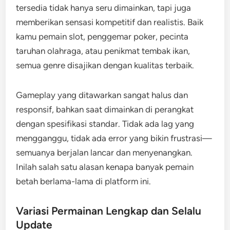
tersedia tidak hanya seru dimainkan, tapi juga
memberikan sensasi kompetitif dan realistis. Baik
kamu pemain slot, penggemar poker, pecinta
taruhan olahraga, atau penikmat tembak ikan,
semua genre disajikan dengan kualitas terbaik.
Gameplay yang ditawarkan sangat halus dan
responsif, bahkan saat dimainkan di perangkat
dengan spesifikasi standar. Tidak ada lag yang
mengganggu, tidak ada error yang bikin frustrasi—
semuanya berjalan lancar dan menyenangkan.
Inilah salah satu alasan kenapa banyak pemain
betah berlama-lama di platform ini.
Variasi Permainan Lengkap dan Selalu
Update