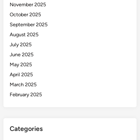
November 2025
October 2025
September 2025
August 2025
July 2025
June 2025
May 2025
April 2025
March 2025
February 2025
Categories