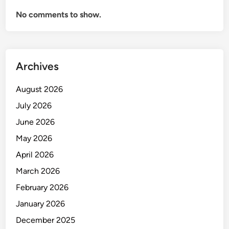
No comments to show.
Archives
August 2026
July 2026
June 2026
May 2026
April 2026
March 2026
February 2026
January 2026
December 2025