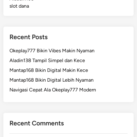
slot dana
Recent Posts
Okeplay777 Bikin Vibes Makin Nyaman
Aladin138 Tampil Simpel dan Kece
Mantap168 Bikin Digital Makin Kece
Mantap168 Bikin Digital Lebih Nyaman
Navigasi Cepat Ala Okeplay777 Modern
Recent Comments