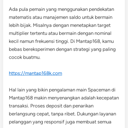
Ada pula pemain yang menggunakan pendekatan
matematis atau manajemen saldo untuk bermain
lebih bijak. Misalnya dengan menetapkan target
multiplier tertentu atau bermain dengan nominal
kecil namun frekuensi tinggi. Di Mantap168, kamu
bebas bereksperimen dengan strategi yang paling
cocok buatmu.
https://mantap168k.com
Hal lain yang bikin pengalaman main Spaceman di
Mantap168 makin menyenangkan adalah kecepatan
transaksi. Proses deposit dan penarikan
berlangsung cepat, tanpa ribet. Dukungan layanan
pelanggan yang responsif juga membuat semua