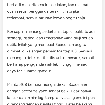
berhasil menarik sebelum ledakan, kamu dapat
cuan sesuai pengganda terakhir. Tapi jika
terlambat, semua taruhan lenyap begitu saja.
Konsep ini memang sederhana, tapi di balik itu ada
strategi, insting, dan keberanian yang diuji setiap
detik. Inilah yang membuat Spaceman begitu
diminati di kalangan pemain Mantap168. Sensasi
menunggu detik-detik kritis untuk menarik, sambil
berharap pengganda naik lebih tinggi, menjadi
daya tarik utama game ini.
Mantap168 berhasil menghadirkan Spaceman
dengan performa yang sangat baik. Tidak hanya
lancar dan minim lag, tampilan visual game ini pun
dirancang dengan kualitas tinggi. Latar belakang