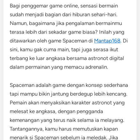
Bagi penggemar game online, sensasi bermain
sudah menjadi bagian dari hiburan sehari-hari.
Namun, bagaimana jika pengalaman bermainmu
terasa lebih dari sekadar game biasa? Inilah yang
ditawarkan oleh game Spaceman di
Mantap168
. Di
sini, kamu gak cuma main, tapi juga serasa ikut
terbang ke luar angkasa bersama astronot digital
dalam permainan yang memacu adrenalin.
Spaceman adalah game dengan konsep sederhana
tapi mampu bikin jantung berdegup lebih kencang.
Pemain akan menyaksikan karakter astronot yang
melesat ke angkasa, dengan pengganda
kemenangan yang terus naik selama ia melayang.
Tantangannya, kamu harus memutuskan kapan
menarik si Spaceman sebelum ia meledak. Jika