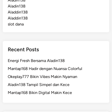
Aladin138
Aladin138
Aladdin138
Aladdin138
slot dana
Recent Posts
Energi Fresh Bersama Aladin138
Mantap168 Hadir dengan Nuansa Colorful
Okeplay777 Bikin Vibes Makin Nyaman
Aladin138 Tampil Simpel dan Kece
Mantap168 Bikin Digital Makin Kece