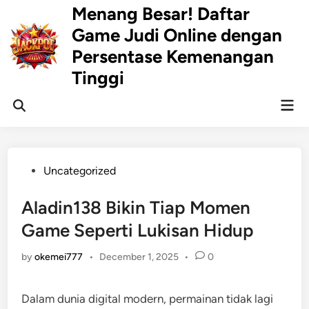
Skip
Menang Besar! Daftar
to
Game Judi Online dengan
content
Persentase Kemenangan
Tinggi
Mai
Open
Men
Search
Posted
Uncategorized
in
Aladin138 Bikin Tiap Momen
Game Seperti Lukisan Hidup
by
okemei777
•
December 1, 2025
•
0
Dalam dunia digital modern, permainan tidak lagi