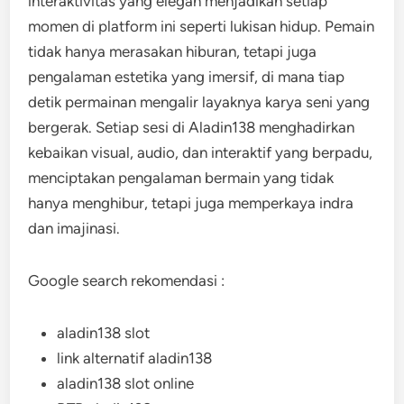
interaktivitas yang elegan menjadikan setiap
momen di platform ini seperti lukisan hidup. Pemain
tidak hanya merasakan hiburan, tetapi juga
pengalaman estetika yang imersif, di mana tiap
detik permainan mengalir layaknya karya seni yang
bergerak. Setiap sesi di Aladin138 menghadirkan
kebaikan visual, audio, dan interaktif yang berpadu,
menciptakan pengalaman bermain yang tidak
hanya menghibur, tetapi juga memperkaya indra
dan imajinasi.
Google search rekomendasi :
aladin138 slot
link alternatif aladin138
aladin138 slot online