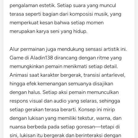
pengalaman estetik. Setiap suara yang muncul
terasa seperti bagian dari komposisi musik, yang
memperkuat kesan bahwa setiap momen
merupakan karya seni yang hidup.
Alur permainan juga mendukung sensasi artistik ini.
Game di Aladin138 dirancang dengan ritme yang
memungkinkan pemain menikmati setiap detail.
Animasi saat karakter bergerak, transisi antarlevel,
hingga efek kemenangan semuanya disajikan
dengan halus. Setiap aksi pemain memunculkan
respons visual dan audio yang selaras, sehingga
setiap gerakan terasa berarti. Konsep ini mirip
dengan lukisan yang memiliki tekstur, warna, dan
nuansa berbeda pada setiap goresan—tetapi di
sini, lukisan itu bergerak dan berinteraksi dengan