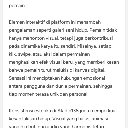
pemain.
Elemen interaktif di platform ini menambah
pengalaman seperti galeri seni hidup. Pemain tidak
hanya menonton visual, tetapi juga berkontribusi
pada dinamika karya itu sendiri. Misalnya, setiap
klik, swipe, atau aksi dalam permainan
menghasilkan efek visual baru, yang memberi kesan
bahwa pemain turut melukis di kanvas digital.
Sensasi ini menciptakan hubungan emosional
antara pengguna dan dunia permainan, sehingga
tiap momen terasa unik dan personal.
Konsistensi estetika di Aladin138 juga memperkuat
kesan lukisan hidup. Visual yang halus, animasi
yang lembut, dan audio yang harmonis tetap