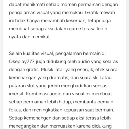
dapat menikmati setiap momen permainan dengan
pengalaman visual yang memukau. Grafik mewah
ini tidak hanya menambah keseruan, tetapi juga
membuat setiap aksi dalam game terasa lebih
nyata dan memikat.
Selain kualitas visual, pengalaman bermain di
Okeplay777 juga didukung oleh audio yang selaras
dengan grafis. Musik latar yang energik, efek suara
kemenangan yang dramatis, dan suara skill atau
putaran slot yang jernih menghadirkan sensasi
imersif. Kombinasi audio dan visual ini membuat
setiap permainan lebih hidup, membantu pemain
fokus, dan meningkatkan kepuasan saat bermain.
Setiap kemenangan dan setiap aksi terasa lebih
menegangkan dan memuaskan karena didukung