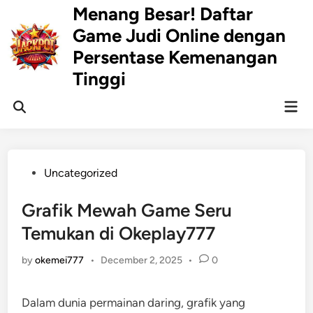
Skip
Menang Besar! Daftar
to
Game Judi Online dengan
content
Persentase Kemenangan
Tinggi
Mai
Open
Men
Search
Posted
Uncategorized
in
Grafik Mewah Game Seru
Temukan di Okeplay777
by
okemei777
•
December 2, 2025
•
0
Dalam dunia permainan daring, grafik yang