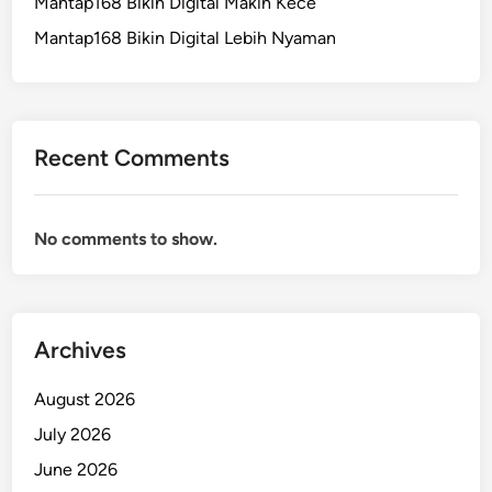
Mantap168 Bikin Digital Makin Kece
Mantap168 Bikin Digital Lebih Nyaman
Recent Comments
No comments to show.
Archives
August 2026
July 2026
June 2026