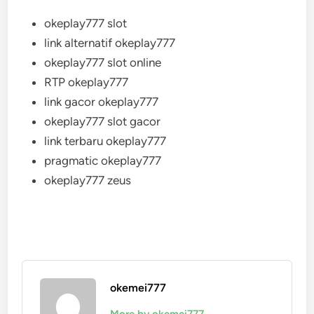
okeplay777 slot
link alternatif okeplay777
okeplay777 slot online
RTP okeplay777
link gacor okeplay777
okeplay777 slot gacor
link terbaru okeplay777
pragmatic okeplay777
okeplay777 zeus
okemei777