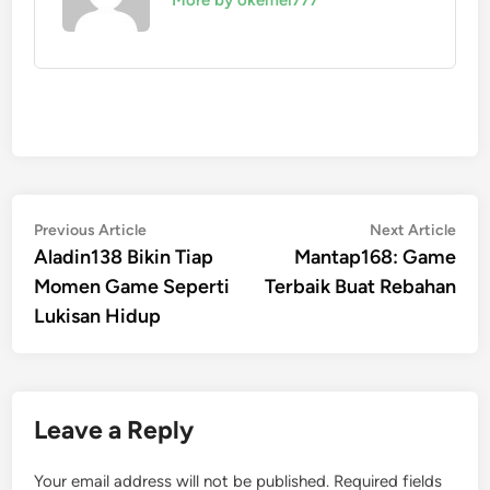
More by okemei777
Post
Previous
Nex
Previous Article
Next Article
article:
artic
Aladin138 Bikin Tiap
Mantap168: Game
navigation
Momen Game Seperti
Terbaik Buat Rebahan
Lukisan Hidup
Leave a Reply
Your email address will not be published.
Required fields