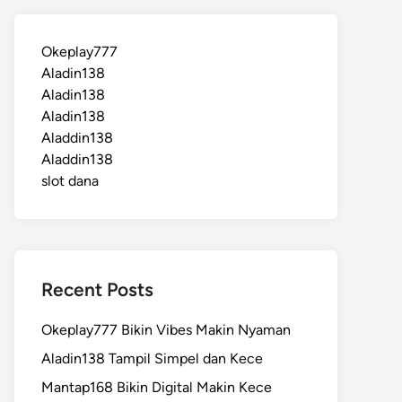
Okeplay777
Aladin138
Aladin138
Aladin138
Aladdin138
Aladdin138
slot dana
Recent Posts
Okeplay777 Bikin Vibes Makin Nyaman
Aladin138 Tampil Simpel dan Kece
Mantap168 Bikin Digital Makin Kece