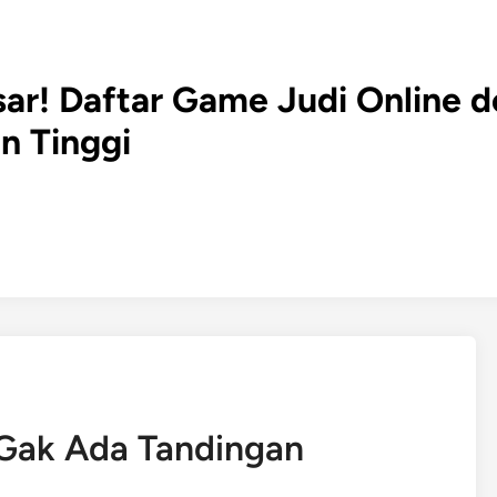
ar! Daftar Game Judi Online 
 Tinggi
 Gak Ada Tandingan