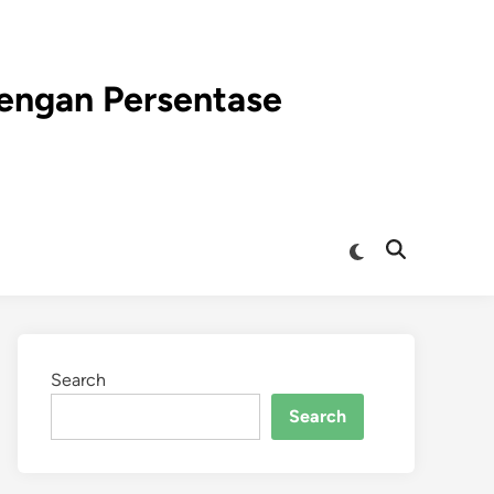
dengan Persentase
Switch
Open
to
Search
dark
mode
Search
Search