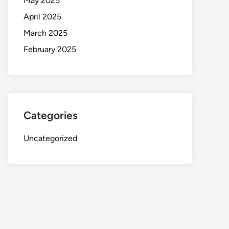
May 2025
April 2025
March 2025
February 2025
Categories
Uncategorized