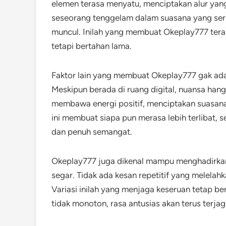
elemen terasa menyatu, menciptakan alur yan
seseorang tenggelam dalam suasana yang seru 
muncul. Inilah yang membuat Okeplay777 tera
tetapi bertahan lama.
Faktor lain yang membuat Okeplay777 gak ada
Meskipun berada di ruang digital, nuansa hanga
membawa energi positif, menciptakan suasan
ini membuat siapa pun merasa lebih terlibat, s
dan penuh semangat.
Okeplay777 juga dikenal mampu menghadirka
segar. Tidak ada kesan repetitif yang melelah
Variasi inilah yang menjaga keseruan tetap ber
tidak monoton, rasa antusias akan terus ter