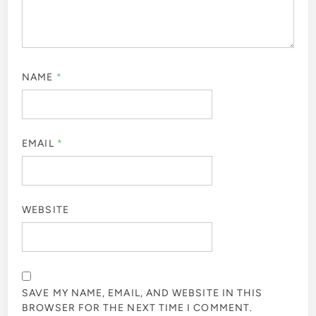
NAME
*
EMAIL
*
WEBSITE
SAVE MY NAME, EMAIL, AND WEBSITE IN THIS
BROWSER FOR THE NEXT TIME I COMMENT.