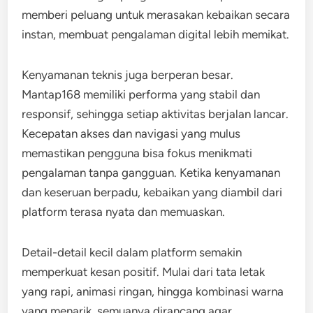
memberi peluang untuk merasakan kebaikan secara
instan, membuat pengalaman digital lebih memikat.
Kenyamanan teknis juga berperan besar.
Mantap168 memiliki performa yang stabil dan
responsif, sehingga setiap aktivitas berjalan lancar.
Kecepatan akses dan navigasi yang mulus
memastikan pengguna bisa fokus menikmati
pengalaman tanpa gangguan. Ketika kenyamanan
dan keseruan berpadu, kebaikan yang diambil dari
platform terasa nyata dan memuaskan.
Detail-detail kecil dalam platform semakin
memperkuat kesan positif. Mulai dari tata letak
yang rapi, animasi ringan, hingga kombinasi warna
yang menarik, semuanya dirancang agar