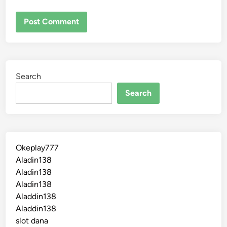
Search
Search
Okeplay777
Aladin138
Aladin138
Aladin138
Aladdin138
Aladdin138
slot dana