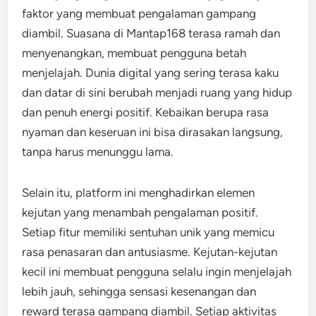
faktor yang membuat pengalaman gampang
diambil. Suasana di Mantap168 terasa ramah dan
menyenangkan, membuat pengguna betah
menjelajah. Dunia digital yang sering terasa kaku
dan datar di sini berubah menjadi ruang yang hidup
dan penuh energi positif. Kebaikan berupa rasa
nyaman dan keseruan ini bisa dirasakan langsung,
tanpa harus menunggu lama.
Selain itu, platform ini menghadirkan elemen
kejutan yang menambah pengalaman positif.
Setiap fitur memiliki sentuhan unik yang memicu
rasa penasaran dan antusiasme. Kejutan-kejutan
kecil ini membuat pengguna selalu ingin menjelajah
lebih jauh, sehingga sensasi kesenangan dan
reward terasa gampang diambil. Setiap aktivitas