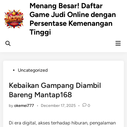
Skip
Menang Besar! Daftar
to
Game Judi Online dengan
content
Persentase Kemenangan
Tinggi
Mai
Open
Men
Search
Posted
Uncategorized
in
Kebaikan Gampang Diambil
Bareng Mantap168
by
okemei777
•
December 17, 2025
•
0
Di era digital, akses terhadap hiburan, pengalaman