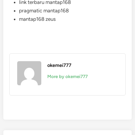
link terbaru mantap168
pragmatic mantap168
mantap168 zeus
okemei777
More by okemei777