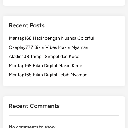
Recent Posts
Mantap168 Hadir dengan Nuansa Colorful
Okeplay777 Bikin Vibes Makin Nyaman
Aladin138 Tampil Simpel dan Kece
Mantap168 Bikin Digital Makin Kece
Mantap168 Bikin Digital Lebih Nyaman
Recent Comments
No comments to show.