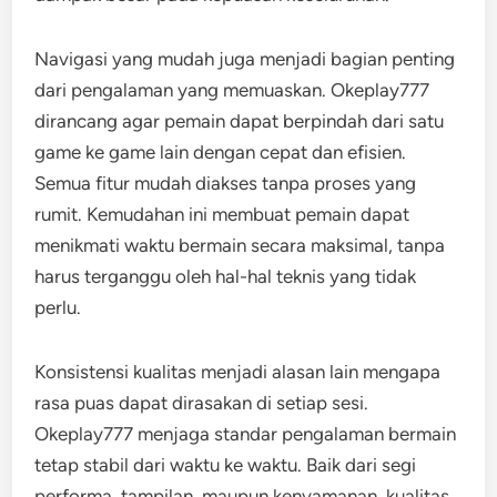
Navigasi yang mudah juga menjadi bagian penting
dari pengalaman yang memuaskan. Okeplay777
dirancang agar pemain dapat berpindah dari satu
game ke game lain dengan cepat dan efisien.
Semua fitur mudah diakses tanpa proses yang
rumit. Kemudahan ini membuat pemain dapat
menikmati waktu bermain secara maksimal, tanpa
harus terganggu oleh hal-hal teknis yang tidak
perlu.
Konsistensi kualitas menjadi alasan lain mengapa
rasa puas dapat dirasakan di setiap sesi.
Okeplay777 menjaga standar pengalaman bermain
tetap stabil dari waktu ke waktu. Baik dari segi
performa, tampilan, maupun kenyamanan, kualitas