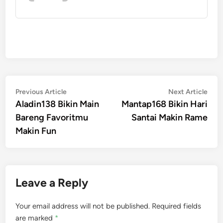
Post
Previous
Nex
Previous Article
Next Article
article:
artic
Aladin138 Bikin Main
Mantap168 Bikin Hari
navigation
Bareng Favoritmu
Santai Makin Rame
Makin Fun
Leave a Reply
Your email address will not be published.
Required fields
are marked
*