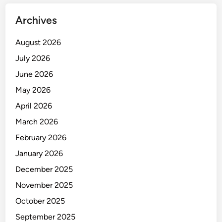
Archives
August 2026
July 2026
June 2026
May 2026
April 2026
March 2026
February 2026
January 2026
December 2025
November 2025
October 2025
September 2025