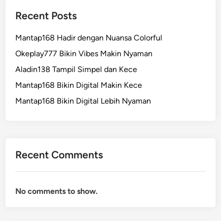
Recent Posts
Mantap168 Hadir dengan Nuansa Colorful
Okeplay777 Bikin Vibes Makin Nyaman
Aladin138 Tampil Simpel dan Kece
Mantap168 Bikin Digital Makin Kece
Mantap168 Bikin Digital Lebih Nyaman
Recent Comments
No comments to show.