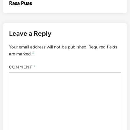
Rasa Puas
Leave a Reply
Your email address will not be published.
Required fields
are marked
*
COMMENT
*