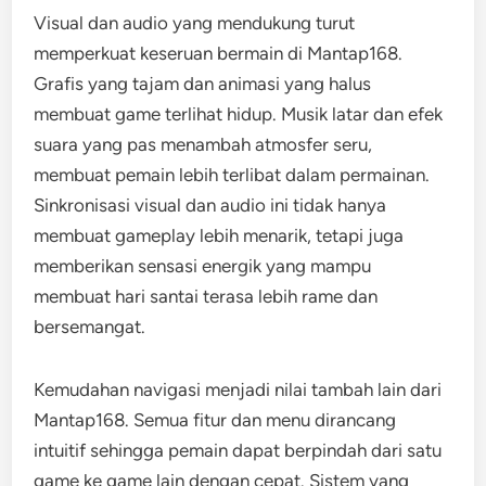
Visual dan audio yang mendukung turut
memperkuat keseruan bermain di Mantap168.
Grafis yang tajam dan animasi yang halus
membuat game terlihat hidup. Musik latar dan efek
suara yang pas menambah atmosfer seru,
membuat pemain lebih terlibat dalam permainan.
Sinkronisasi visual dan audio ini tidak hanya
membuat gameplay lebih menarik, tetapi juga
memberikan sensasi energik yang mampu
membuat hari santai terasa lebih rame dan
bersemangat.
Kemudahan navigasi menjadi nilai tambah lain dari
Mantap168. Semua fitur dan menu dirancang
intuitif sehingga pemain dapat berpindah dari satu
game ke game lain dengan cepat. Sistem yang