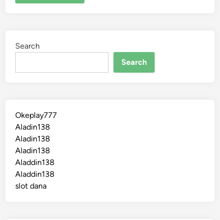
Search
Search
Okeplay777
Aladin138
Aladin138
Aladin138
Aladdin138
Aladdin138
slot dana