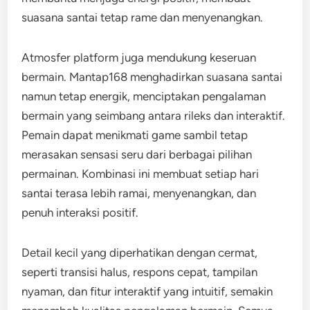
suasana santai tetap rame dan menyenangkan.
Atmosfer platform juga mendukung keseruan
bermain. Mantap168 menghadirkan suasana santai
namun tetap energik, menciptakan pengalaman
bermain yang seimbang antara rileks dan interaktif.
Pemain dapat menikmati game sambil tetap
merasakan sensasi seru dari berbagai pilihan
permainan. Kombinasi ini membuat setiap hari
santai terasa lebih ramai, menyenangkan, dan
penuh interaksi positif.
Detail kecil yang diperhatikan dengan cermat,
seperti transisi halus, respons cepat, tampilan
nyaman, dan fitur interaktif yang intuitif, semakin