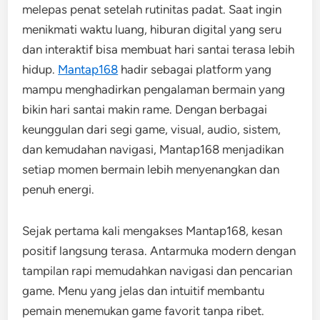
melepas penat setelah rutinitas padat. Saat ingin
menikmati waktu luang, hiburan digital yang seru
dan interaktif bisa membuat hari santai terasa lebih
hidup.
Mantap168
hadir sebagai platform yang
mampu menghadirkan pengalaman bermain yang
bikin hari santai makin rame. Dengan berbagai
keunggulan dari segi game, visual, audio, sistem,
dan kemudahan navigasi, Mantap168 menjadikan
setiap momen bermain lebih menyenangkan dan
penuh energi.
Sejak pertama kali mengakses Mantap168, kesan
positif langsung terasa. Antarmuka modern dengan
tampilan rapi memudahkan navigasi dan pencarian
game. Menu yang jelas dan intuitif membantu
pemain menemukan game favorit tanpa ribet.