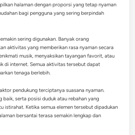
pilkan halaman dengan proporsi yang tetap nyaman
 kemudahan bagi pengguna yang sering berpindah
 semakin sering digunakan. Banyak orang
n aktivitas yang memberikan rasa nyaman secara
nikmati musik, menyaksikan tayangan favorit, atau
k di internet. Semua aktivitas tersebut dapat
arkan tenaga berlebih.
faktor pendukung terciptanya suasana nyaman.
 baik, serta posisi duduk atau rebahan yang
 istirahat. Ketika semua elemen tersebut dipadukan
galaman bersantai terasa semakin lengkap dan