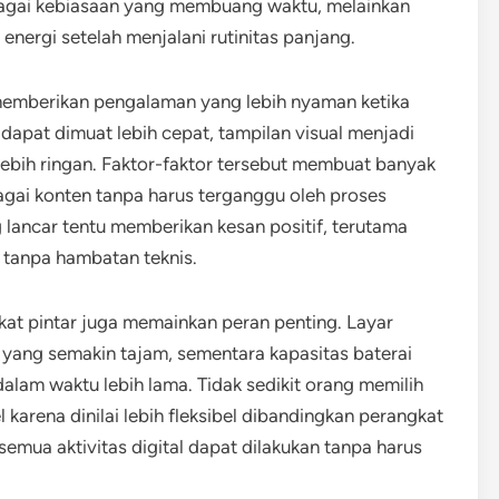
bagai kebiasaan yang membuang waktu, melainkan
nergi setelah menjalani rutinitas panjang.
 memberikan pengalaman yang lebih nyaman ketika
dapat dimuat lebih cepat, tampilan visual menjadi
 lebih ringan. Faktor-faktor tersebut membuat banyak
gai konten tanpa harus terganggu oleh proses
lancar tentu memberikan kesan positif, terutama
i tanpa hambatan teknis.
kat pintar juga memainkan peran penting. Layar
 yang semakin tajam, sementara kapasitas baterai
lam waktu lebih lama. Tidak sedikit orang memilih
karena dinilai lebih fleksibel dibandingkan perangkat
emua aktivitas digital dapat dilakukan tanpa harus