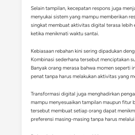
Selain tampilan, kecepatan respons juga menj
menyukai sistem yang mampu memberikan resp
singkat membuat aktivitas digital terasa leb
ketika menikmati waktu santai.
Kebiasaan rebahan kini sering dipadukan deng
Kombinasi sederhana tersebut menciptakan s
Banyak orang merasa bahwa momen seperti in
penat tanpa harus melakukan aktivitas yang m
Transformasi digital juga menghadirkan penga
mampu menyesuaikan tampilan maupun fitur 
tersebut membuat setiap orang dapat menikma
preferensi masing-masing tanpa harus melalui