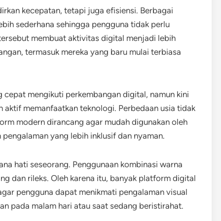
kan kecepatan, tetapi juga efisiensi. Berbagai
ebih sederhana sehingga pengguna tidak perlu
ersebut membuat aktivitas digital menjadi lebih
angan, termasuk mereka yang baru mulai terbiasa
 cepat mengikuti perkembangan digital, namun kini
 aktif memanfaatkan teknologi. Perbedaan usia tidak
tform modern dirancang agar mudah digunakan oleh
n pengalaman yang lebih inklusif dan nyaman.
ana hati seseorang. Penggunaan kombinasi warna
g dan rileks. Oleh karena itu, banyak platform digital
k agar pengguna dapat menikmati pengalaman visual
an pada malam hari atau saat sedang beristirahat.