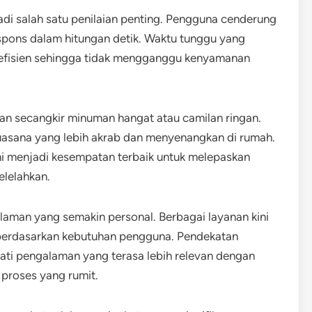
adi salah satu penilaian penting. Pengguna cenderung
ons dalam hitungan detik. Waktu tunggu yang
ih efisien sehingga tidak mengganggu kenyamanan
an secangkir minuman hangat atau camilan ringan.
uasana yang lebih akrab dan menyenangkan di rumah.
i menjadi kesempatan terbaik untuk melepaskan
elelahkan.
laman yang semakin personal. Berbagai layanan kini
berdasarkan kebutuhan pengguna. Pendekatan
ti pengalaman yang terasa lebih relevan dengan
 proses yang rumit.