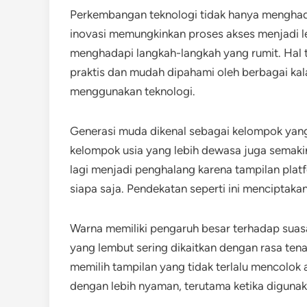
Perkembangan teknologi tidak hanya menghadir
inovasi memungkinkan proses akses menjadi l
menghadapi langkah-langkah yang rumit. Hal t
praktis dan mudah dipahami oleh berbagai kal
menggunakan teknologi.
Generasi muda dikenal sebagai kelompok yang
kelompok usia yang lebih dewasa juga semakin
lagi menjadi penghalang karena tampilan pla
siapa saja. Pendekatan seperti ini menciptaka
Warna memiliki pengaruh besar terhadap suas
yang lembut sering dikaitkan dengan rasa tenan
memilih tampilan yang tidak terlalu mencolo
dengan lebih nyaman, terutama ketika digunak