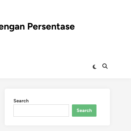
dengan Persentase
Switch
Open
to
Search
dark
mode
Search
Search