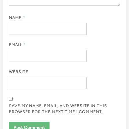
NAME
*
EMAIL
*
WEBSITE
SAVE MY NAME, EMAIL, AND WEBSITE IN THIS
BROWSER FOR THE NEXT TIME I COMMENT.