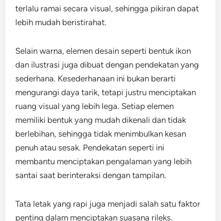
terlalu ramai secara visual, sehingga pikiran dapat
lebih mudah beristirahat.
Selain warna, elemen desain seperti bentuk ikon
dan ilustrasi juga dibuat dengan pendekatan yang
sederhana. Kesederhanaan ini bukan berarti
mengurangi daya tarik, tetapi justru menciptakan
ruang visual yang lebih lega. Setiap elemen
memiliki bentuk yang mudah dikenali dan tidak
berlebihan, sehingga tidak menimbulkan kesan
penuh atau sesak. Pendekatan seperti ini
membantu menciptakan pengalaman yang lebih
santai saat berinteraksi dengan tampilan.
Tata letak yang rapi juga menjadi salah satu faktor
penting dalam menciptakan suasana rileks.