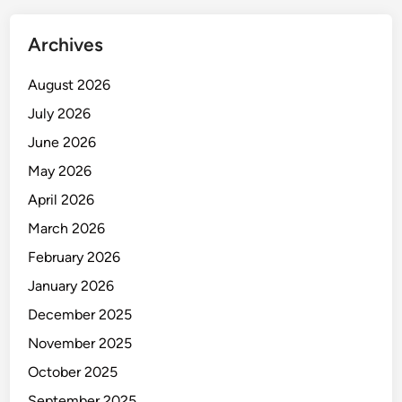
Archives
August 2026
July 2026
June 2026
May 2026
April 2026
March 2026
February 2026
January 2026
December 2025
November 2025
October 2025
September 2025