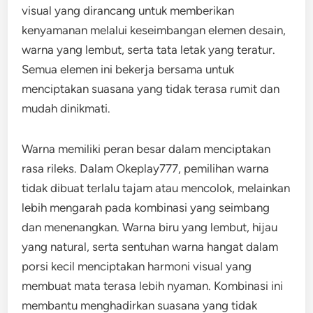
visual yang dirancang untuk memberikan
kenyamanan melalui keseimbangan elemen desain,
warna yang lembut, serta tata letak yang teratur.
Semua elemen ini bekerja bersama untuk
menciptakan suasana yang tidak terasa rumit dan
mudah dinikmati.
Warna memiliki peran besar dalam menciptakan
rasa rileks. Dalam Okeplay777, pemilihan warna
tidak dibuat terlalu tajam atau mencolok, melainkan
lebih mengarah pada kombinasi yang seimbang
dan menenangkan. Warna biru yang lembut, hijau
yang natural, serta sentuhan warna hangat dalam
porsi kecil menciptakan harmoni visual yang
membuat mata terasa lebih nyaman. Kombinasi ini
membantu menghadirkan suasana yang tidak