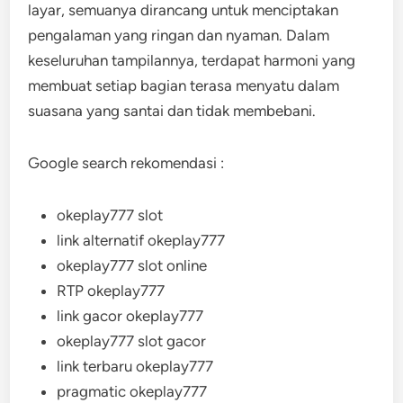
layar, semuanya dirancang untuk menciptakan
pengalaman yang ringan dan nyaman. Dalam
keseluruhan tampilannya, terdapat harmoni yang
membuat setiap bagian terasa menyatu dalam
suasana yang santai dan tidak membebani.
Google search rekomendasi :
okeplay777 slot
link alternatif okeplay777
okeplay777 slot online
RTP okeplay777
link gacor okeplay777
okeplay777 slot gacor
link terbaru okeplay777
pragmatic okeplay777