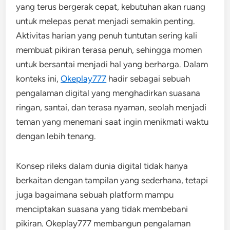
yang terus bergerak cepat, kebutuhan akan ruang
untuk melepas penat menjadi semakin penting.
Aktivitas harian yang penuh tuntutan sering kali
membuat pikiran terasa penuh, sehingga momen
untuk bersantai menjadi hal yang berharga. Dalam
konteks ini,
Okeplay777
hadir sebagai sebuah
pengalaman digital yang menghadirkan suasana
ringan, santai, dan terasa nyaman, seolah menjadi
teman yang menemani saat ingin menikmati waktu
dengan lebih tenang.
Konsep rileks dalam dunia digital tidak hanya
berkaitan dengan tampilan yang sederhana, tetapi
juga bagaimana sebuah platform mampu
menciptakan suasana yang tidak membebani
pikiran. Okeplay777 membangun pengalaman