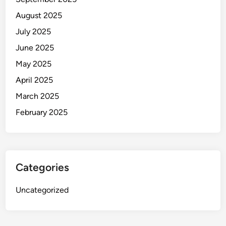
August 2025
July 2025
June 2025
May 2025
April 2025
March 2025
February 2025
Categories
Uncategorized